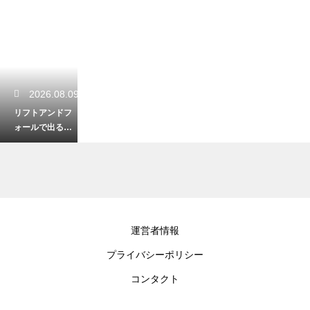
2026.08.09
リフトアンドフ
ォールで出るア
タリ！ルアーが
沈む瞬間の変化
を見逃さない
2026.08.09
運営者情報
釣ったワカサギ
プライバシーポリシー
に腹出しは必
要？苦味を抑え
コンタクト
て美味しく天ぷ
らにする下処理