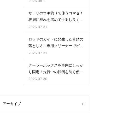
を狙い撃つ
2026.08.1
サヨリのウキ釣りで使うコマセ！
表層に群れを留めて手返し良く釣
るコツ
2026.07.31
ロッドのガイドに発生した青錆の
落とし方！専用クリーナーでピカ
ピカに
2026.07.31
クーラーボックスを車内にしっか
り固定！走行中の転倒を防ぐ便利
な工夫
2026.07.30
アーカイブ