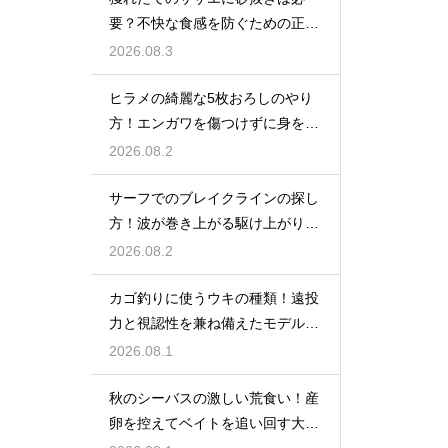
要？不快な食感を防ぐための正し
い下処理
2026.08.3
ヒラメの綺麗な5枚おろしのやり
方！エンガワを傷つけずに身を剥
がす
2026.08.2
サーフでのブレイクラインの探し
方！波が巻き上がる駆け上がりを
狙う
2026.08.2
カゴ釣りに使うウキの種類！遠投
力と視認性を兼ね備えたモデルの
選び方
2026.08.1
秋のシーバスの激しい荒食い！産
卵を控えてベイトを追い回す大型