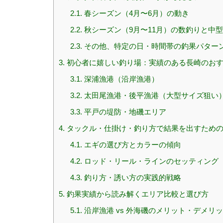
2.1.
春シーズン（4月〜6月）の動き
2.2.
秋シーズン（9月〜11月）の数釣りと中
2.3.
その他、特定の日・時間帯の釣果パター
3.
初心者に嬉しい釣り場：実績のある長崎のお
3.1.
深浦漁港（沿岸漁港）
3.2.
太田尾漁港・後平漁港（大型サイズ狙い
3.3.
平戸の堤防・地磯エリア
4.
タックル・仕掛け・釣り方で結果を出すため
4.1.
エギの選び方とカラーの傾向
4.2.
ロッド・リール・ラインのセッティング
4.3.
釣り方・誘い方の実践的戦略
5.
釣果実績から読み解くエリア比較と選び方
5.1.
沿岸漁港 vs 外海磯のメリット・デメリ