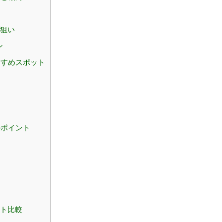
型狙い
ン
すすめスポット
）
のポイント
ット比較