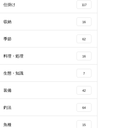
仕掛け
117
収納
16
季節
62
料理・処理
16
生態・知識
7
装備
42
釣法
64
魚種
15