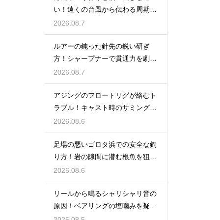
い！遠くの台風から伝わる周期の
長い波の危険
2026.08.7
ルアーの鈍った針先の鋭い研ぎ
方！シャープナーで貫通力を劇的
に復活
2026.08.7
アジングのフロートリグが絡むト
ラブル！キャスト時のサミングで
防ぐ
2026.08.6
足場の悪いゴロタ浜での安全な釣
り方！岩の隙間に潜む根魚を狙う
仕掛け
2026.08.6
リールから鳴るシャリシャリ音の
原因！ベアリングの塩噛みを疑っ
て洗浄する
2026.08.5