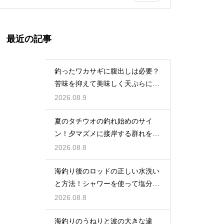
最近の記事
釣ったワカサギに腹出しは必要？
苦味を抑えて美味しく天ぷらにす
る下処理
2026.08.9
夏のタチウオの釣れ始めのサイ
ン！夕マズメに接岸する群れをル
アーで狙う
2026.08.8
海釣り後のロッドの正しい水洗い
と方法！シャワーを使って塩分を
落出す
2026.08.8
海釣りのうねりと波の大きな違