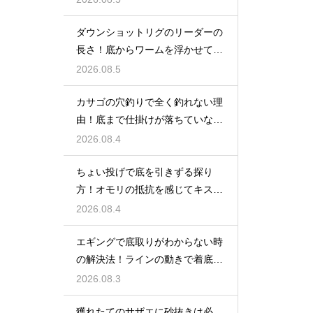
ダウンショットリグのリーダーの
長さ！底からワームを浮かせてア
ピール
2026.08.5
カサゴの穴釣りで全く釣れない理
由！底まで仕掛けが落ちていない
原因
2026.08.4
ちょい投げで底を引きずる探り
方！オモリの抵抗を感じてキスの
アタリを待つ
2026.08.4
エギングで底取りがわからない時
の解決法！ラインの動きで着底を
見極める
2026.08.3
獲れたてのサザエに砂抜きは必