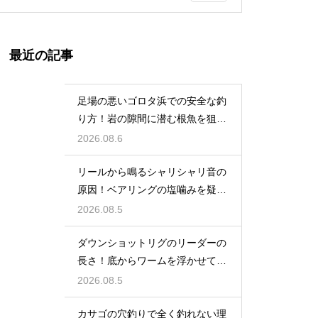
最近の記事
足場の悪いゴロタ浜での安全な釣
り方！岩の隙間に潜む根魚を狙う
仕掛け
2026.08.6
リールから鳴るシャリシャリ音の
原因！ベアリングの塩噛みを疑っ
て洗浄する
2026.08.5
ダウンショットリグのリーダーの
長さ！底からワームを浮かせてア
ピール
2026.08.5
カサゴの穴釣りで全く釣れない理