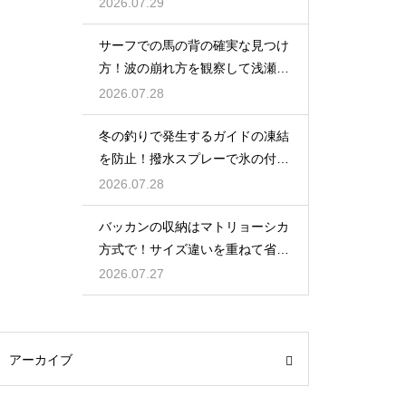
使い分け
2026.07.29
サーフでの馬の背の確実な見つけ
方！波の崩れ方を観察して浅瀬の
地形を読む
2026.07.28
冬の釣りで発生するガイドの凍結
を防止！撥水スプレーで氷の付着
を防ぐ対策
2026.07.28
バッカンの収納はマトリョーシカ
方式で！サイズ違いを重ねて省ス
ペース化
2026.07.27
アーカイブ