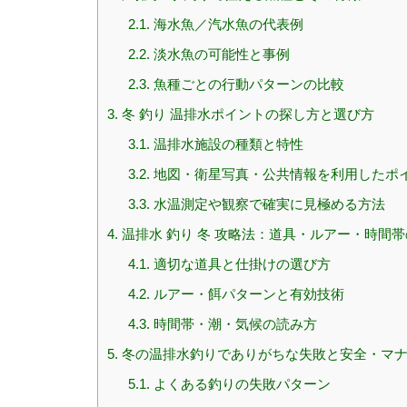
2.1.
海水魚／汽水魚の代表例
2.2.
淡水魚の可能性と事例
2.3.
魚種ごとの行動パターンの比較
3.
冬 釣り 温排水ポイントの探し方と選び方
3.1.
温排水施設の種類と特性
3.2.
地図・衛星写真・公共情報を利用したポ
3.3.
水温測定や観察で確実に見極める方法
4.
温排水 釣り 冬 攻略法：道具・ルアー・時間
4.1.
適切な道具と仕掛けの選び方
4.2.
ルアー・餌パターンと有効技術
4.3.
時間帯・潮・気候の読み方
5.
冬の温排水釣りでありがちな失敗と安全・マ
5.1.
よくある釣りの失敗パターン