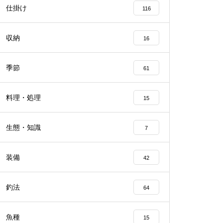
仕掛け
116
収納
16
季節
61
料理・処理
15
生態・知識
7
装備
42
釣法
64
魚種
15