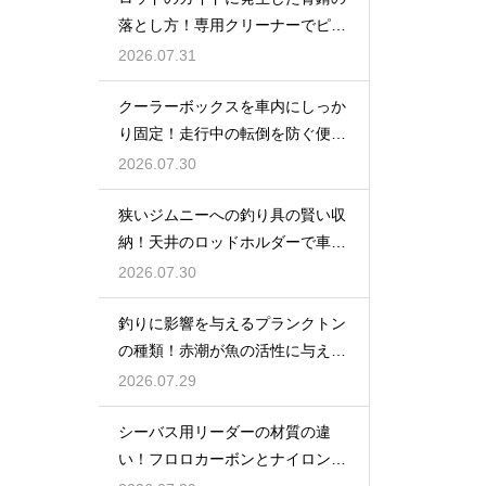
落とし方！専用クリーナーでピカ
ピカに
2026.07.31
クーラーボックスを車内にしっか
り固定！走行中の転倒を防ぐ便利
な工夫
2026.07.30
狭いジムニーへの釣り具の賢い収
納！天井のロッドホルダーで車内
を広く使う
2026.07.30
釣りに影響を与えるプランクトン
の種類！赤潮が魚の活性に与える
変化
2026.07.29
シーバス用リーダーの材質の違
い！フロロカーボンとナイロンの