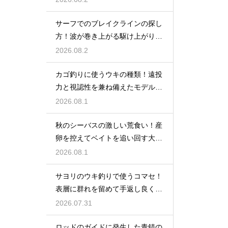
サーフでのブレイクラインの探し
方！波が巻き上がる駆け上がりを
狙う
2026.08.2
カゴ釣りに使うウキの種類！遠投
力と視認性を兼ね備えたモデルの
選び方
2026.08.1
秋のシーバスの激しい荒食い！産
卵を控えてベイトを追い回す大型
を狙い撃つ
2026.08.1
サヨリのウキ釣りで使うコマセ！
表層に群れを留めて手返し良く釣
るコツ
2026.07.31
ロッドのガイドに発生した青錆の