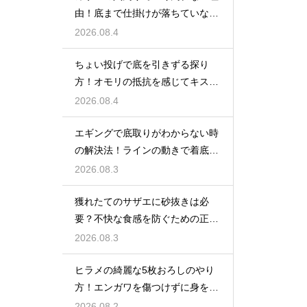
由！底まで仕掛けが落ちていない
原因
2026.08.4
ちょい投げで底を引きずる探り
方！オモリの抵抗を感じてキスの
アタリを待つ
2026.08.4
エギングで底取りがわからない時
の解決法！ラインの動きで着底を
見極める
2026.08.3
獲れたてのサザエに砂抜きは必
要？不快な食感を防ぐための正し
い下処理
2026.08.3
ヒラメの綺麗な5枚おろしのやり
方！エンガワを傷つけずに身を剥
がす
2026.08.2