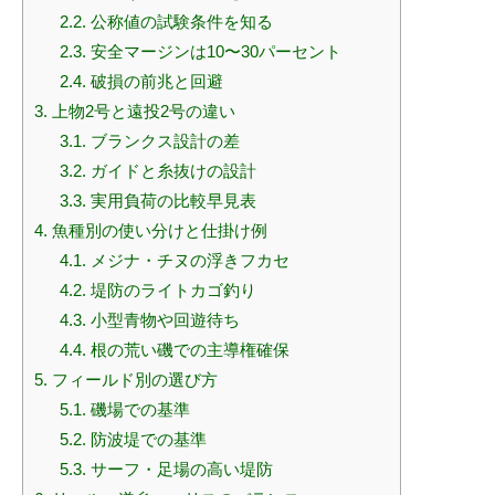
2.2.
公称値の試験条件を知る
2.3.
安全マージンは10〜30パーセント
2.4.
破損の前兆と回避
3.
上物2号と遠投2号の違い
3.1.
ブランクス設計の差
3.2.
ガイドと糸抜けの設計
3.3.
実用負荷の比較早見表
4.
魚種別の使い分けと仕掛け例
4.1.
メジナ・チヌの浮きフカセ
4.2.
堤防のライトカゴ釣り
4.3.
小型青物や回遊待ち
4.4.
根の荒い磯での主導権確保
5.
フィールド別の選び方
5.1.
磯場での基準
5.2.
防波堤での基準
5.3.
サーフ・足場の高い堤防