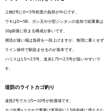
上物2号に0〜3号程度の負荷が中心です。
ウキは0〜5B、ガン玉や小型ジンタンの追加で総重量は
10g前後に収まる構成が多いです。
潮流が速い場は負荷を一段上げますが、無理に重くせず
ライン操作で馴染ませるのが基本です。
ハリスは1.5〜2.5号、道糸1.75〜2.5号が扱いやすいで
す。
堤防のライトカゴ釣り
遠投2号でカゴ5〜10号が快適域です。
カゴ自重+コマセで重量は実質的に1.5倍前後に増えるた