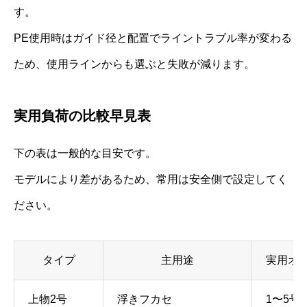
す。
PE使用時はガイド径と配置でライントラブル率が変わる
ため、使用ラインからも選ぶと失敗が減ります。
実用負荷の比較早見表
下の表は一般的な目安です。
モデルにより差があるため、常用は安全側で設定してく
ださい。
タイプ
主用途
実用オ
上物2号
浮きフカセ
1〜5号