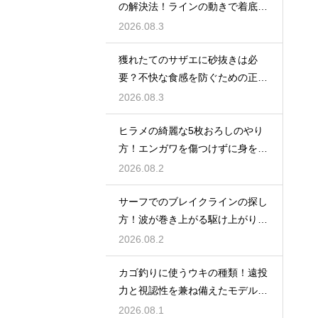
の解決法！ラインの動きで着底を
見極める
2026.08.3
獲れたてのサザエに砂抜きは必
要？不快な食感を防ぐための正し
い下処理
2026.08.3
ヒラメの綺麗な5枚おろしのやり
方！エンガワを傷つけずに身を剥
がす
2026.08.2
サーフでのブレイクラインの探し
方！波が巻き上がる駆け上がりを
狙う
2026.08.2
カゴ釣りに使うウキの種類！遠投
力と視認性を兼ね備えたモデルの
選び方
2026.08.1