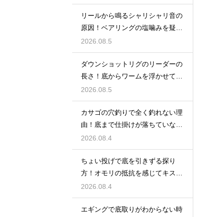
リールから鳴るシャリシャリ音の
原因！ベアリングの塩噛みを疑っ
て洗浄する
2026.08.5
ダウンショットリグのリーダーの
長さ！底からワームを浮かせてア
ピール
2026.08.5
カサゴの穴釣りで全く釣れない理
由！底まで仕掛けが落ちていない
原因
2026.08.4
ちょい投げで底を引きずる探り
方！オモリの抵抗を感じてキスの
アタリを待つ
2026.08.4
エギングで底取りがわからない時