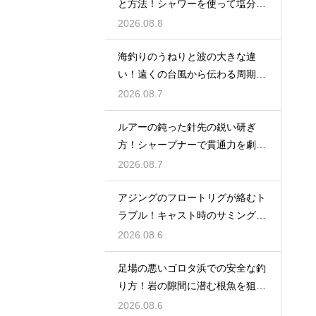
と方法！シャワーを使って塩分を
落出す
2026.08.8
海釣りのうねりと波の大きな違
い！遠くの台風から伝わる周期の
長い波の危険
2026.08.7
ルアーの鈍った針先の鋭い研ぎ
方！シャープナーで貫通力を劇的
に復活
2026.08.7
アジングのフロートリグが絡むト
ラブル！キャスト時のサミングで
防ぐ
2026.08.6
足場の悪いゴロタ浜での安全な釣
り方！岩の隙間に潜む根魚を狙う
仕掛け
2026.08.6