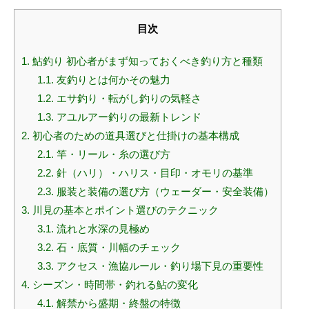
目次
1.
鮎釣り 初心者がまず知っておくべき釣り方と種類
1.1.
友釣りとは何かその魅力
1.2.
エサ釣り・転がし釣りの気軽さ
1.3.
アユルアー釣りの最新トレンド
2.
初心者のための道具選びと仕掛けの基本構成
2.1.
竿・リール・糸の選び方
2.2.
針（ハリ）・ハリス・目印・オモリの基準
2.3.
服装と装備の選び方（ウェーダー・安全装備）
3.
川見の基本とポイント選びのテクニック
3.1.
流れと水深の見極め
3.2.
石・底質・川幅のチェック
3.3.
アクセス・漁協ルール・釣り場下見の重要性
4.
シーズン・時間帯・釣れる鮎の変化
4.1.
解禁から盛期・終盤の特徴