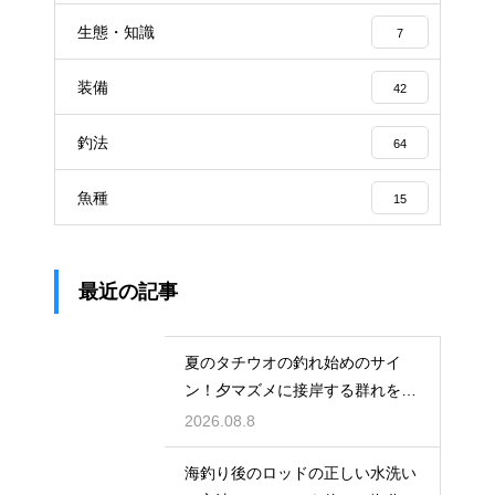
生態・知識
7
装備
42
釣法
64
魚種
15
最近の記事
夏のタチウオの釣れ始めのサイ
ン！夕マズメに接岸する群れをル
アーで狙う
2026.08.8
海釣り後のロッドの正しい水洗い