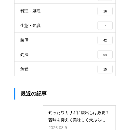
料理・処理
16
生態・知識
7
装備
42
釣法
64
魚種
15
最近の記事
釣ったワカサギに腹出しは必要？
苦味を抑えて美味しく天ぷらにす
る下処理
2026.08.9