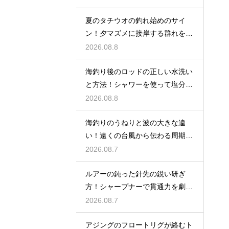
夏のタチウオの釣れ始めのサイ
ン！夕マズメに接岸する群れをル
アーで狙う
2026.08.8
海釣り後のロッドの正しい水洗い
と方法！シャワーを使って塩分を
落出す
2026.08.8
海釣りのうねりと波の大きな違
い！遠くの台風から伝わる周期の
長い波の危険
2026.08.7
ルアーの鈍った針先の鋭い研ぎ
方！シャープナーで貫通力を劇的
に復活
2026.08.7
アジングのフロートリグが絡むト