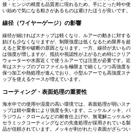
接・ヒンジの精度も品質差に現れるため、手にとった時や使
い始めで気になる粗さがあるものは避けたほうが良いです。
線径（ワイヤーゲージ）の影響
線径が細ければスナップは軽くなり、ルアーの動きに対する
妨げも少なくなりますが、制限強度は低くなるため限界を超
えると変形や破断の原因となります。一方、線径が太いもの
は強度が増しますが、抵抗や視認性が上がるため特にクリア
ウォーターや水面近くで使うルアーでは注意が必要です。近
年はスナップのプロファイルを極限まで細くしつつ高強度を
保つ加工や熱処理が進んでおり、小型ルアーでも高強度スナ
ップを使えるケースが増えています。
コーティング・表面処理の重要性
海水中での使用や湿度の高い環境では、表面処理が弱いスナ
ップは錆や腐食により強度を失います。ニッケルメッキ、パ
ラジウム・クロームなどの耐食仕上げや、無電解ニッケルや
セラミックコーティングなどの先進処理が採用されている製
品が信頼されています。メッキが剥がれたり表面がざらつい