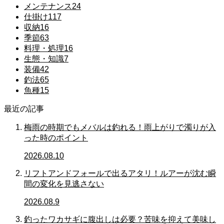
メンテナンス
24
仕掛け
117
収納
16
季節
63
料理・処理
16
生態・知識
7
装備
42
釣法
65
魚種
15
最近の記事
梅雨の時期でもメバルは釣れる！雨上がりで濁りが入
った時のポイント
2026.08.10
リフトアンドフォールで出るアタリ！ルアーが沈む瞬
間の変化を見逃さない
2026.08.9
釣ったワカサギに腹出しは必要？苦味を抑えて美味し