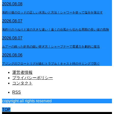
2026.08.08
海釣り後のロッドの正しい水洗いと方法！シャワーを使って塩分を落出す
2026.08.07
海釣りのうねりと波の大きな違い！遠くの台風から伝わる周期の長い波の危険
2026.08.07
ルアーの鈍った針先の鋭い研ぎ方！シャープナーで貫通力を劇的に復活
2026.08.06
アジングのフロートリグが絡むトラブル！キャスト時のサミングで防ぐ
運営者情報
プライバシーポリシー
コンタクト
RSS
copyright all rights reserved
TOP