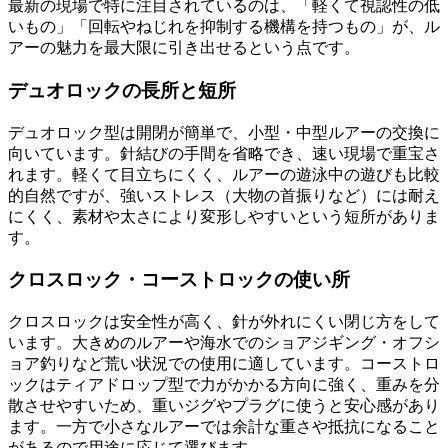
最新の現場で特に注目されているのは、「軽くて視認性の低
いもの」「回転やねじれを抑制する機構を持つもの」が、ル
アーの魅力を最大限に引き出せるという点です。
デュオロックの長所と短所
デュオロック型は開閉が簡単で、小型・中型ルアーの交換に
向いています。針結びの手間を省略でき、速い現場で重宝さ
れます。軽くて目立ちにくく、ルアーの遊泳中の遊びも比較
的自然ですが、強いストレス（大物の首振りなど）には耐え
にくく、素材や太さにより変形しやすいという短所がありま
す。
クロスロック・コーストロックの使い所
クロスロックは安全性が高く、針が外れにくい閉じ方をして
います。大きめのルアーや海水でのショアジギング・オフシ
ョア釣りなど荒い状況での使用に適しています。コーストロ
ックはティアドロップ型で力がかかる方向に強く、重みを分
散させやすいため、重いジグやプラグに使うと安心感があり
ます。一方で小さなルアーでは余計な重さや抵抗になること
があるので用途に応じて選びます。