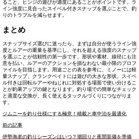
ること、ヒンジの遊びが適度にあることがポイントです。ラ
イン強度に見合ったスイベル付きスナップを選ぶことで、釣
りのトラブルを減らせます。
まとめ
スナップサイズ選びに迷ったら、まずは自分が使うライン強
度とルアーの重量を基準にし、それを超える強度のスナップ
を選ぶことが信頼性の第一歩です。形状や素材、線径にも注
意を払い、ルアーのアクションを損なわない最小限のプロフ
ァイルを目指します。用途ごとの表を参考に、ミノーには軽
量スナップ、クランクベイトには遊びの大きな形状、スイベ
ル付きは回転ルアーやねじれに対処する場面で使い分けるこ
とが釣果アップの鍵となります。釣り場での簡単なチェック
と適度な交換が、長く使えるタックルづくりにつながりま
す。
ジムニーを釣り仕様にする極意！積載と車中泊を最適化
前の記事
伊勢海老の釣りシーズンはいつ？潮回りと夜間装備を準備