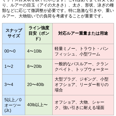
り、ルアーの目玉（アイの大きさ）、太さ、形状、泳ぎの種
類などに応じて微調整が必要です。特に急激な引きや、重い
ルアー、大物狙いでの負荷を考慮することが重要です。
ライン強度
スナップ
目安（ポン
対応ルアー重量または用途
サイズ
ド）
軽量ミノー、トラウト・パン
00〜0
4〜10lb
フィッシュ、小型ワーム
一般的なバスルアー、クラン
1〜2
8〜20lb
クベイト、トップウォーター
大型プラグ、ジギング、小型
3〜4
20〜40lb
オフショア、リーダー有りの
場合
5以上／0
オフショア、大物、シャー
40lb以上〜
オーツー
ク、強い引きに耐える場面
(Jr.)