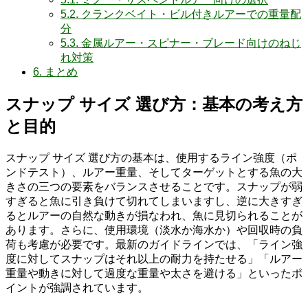
5.2.
クランクベイト・ビル付きルアーでの重量配
分
5.3.
金属ルアー・スピナー・ブレード向けのねじ
れ対策
6.
まとめ
スナップ サイズ 選び方：基本の考え方
と目的
スナップ サイズ 選び方の基本は、使用するライン強度（ポ
ンドテスト）、ルアー重量、そしてターゲットとする魚の大
きさの三つの要素をバランスさせることです。スナップが弱
すぎると魚に引き負けて切れてしまいますし、逆に大きすぎ
るとルアーの自然な動きが損なわれ、魚に見切られることが
あります。さらに、使用環境（淡水か海水か）や回収時の負
荷も考慮が必要です。最新のガイドラインでは、「ライン強
度に対してスナップはそれ以上の耐力を持たせる」「ルアー
重量や動きに対して過度な重量や太さを避ける」といったポ
イントが強調されています。