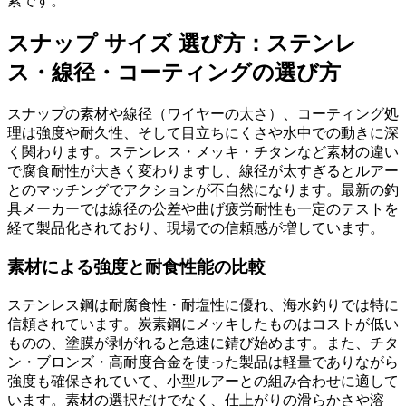
素です。
スナップ サイズ 選び方：ステンレ
ス・線径・コーティングの選び方
スナップの素材や線径（ワイヤーの太さ）、コーティング処
理は強度や耐久性、そして目立ちにくさや水中での動きに深
く関わります。ステンレス・メッキ・チタンなど素材の違い
で腐食耐性が大きく変わりますし、線径が太すぎるとルアー
とのマッチングでアクションが不自然になります。最新の釣
具メーカーでは線径の公差や曲げ疲労耐性も一定のテストを
経て製品化されており、現場での信頼感が増しています。
素材による強度と耐食性能の比較
ステンレス鋼は耐腐食性・耐塩性に優れ、海水釣りでは特に
信頼されています。炭素鋼にメッキしたものはコストが低い
ものの、塗膜が剥がれると急速に錆び始めます。また、チタ
ン・ブロンズ・高耐度合金を使った製品は軽量でありながら
強度も確保されていて、小型ルアーとの組み合わせに適して
います。素材の選択だけでなく、仕上がりの滑らかさや溶