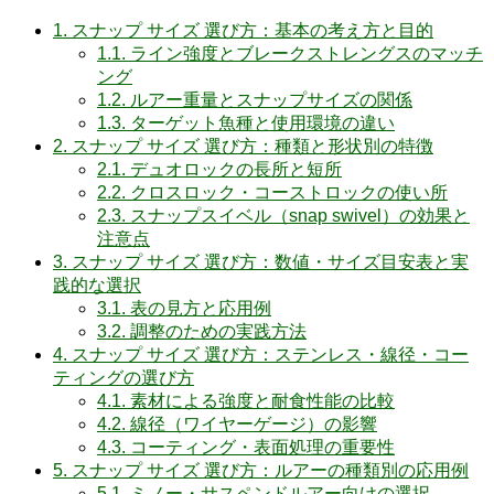
1.
スナップ サイズ 選び方：基本の考え方と目的
1.1.
ライン強度とブレークストレングスのマッチ
ング
1.2.
ルアー重量とスナップサイズの関係
1.3.
ターゲット魚種と使用環境の違い
2.
スナップ サイズ 選び方：種類と形状別の特徴
2.1.
デュオロックの長所と短所
2.2.
クロスロック・コーストロックの使い所
2.3.
スナップスイベル（snap swivel）の効果と
注意点
3.
スナップ サイズ 選び方：数値・サイズ目安表と実
践的な選択
3.1.
表の見方と応用例
3.2.
調整のための実践方法
4.
スナップ サイズ 選び方：ステンレス・線径・コー
ティングの選び方
4.1.
素材による強度と耐食性能の比較
4.2.
線径（ワイヤーゲージ）の影響
4.3.
コーティング・表面処理の重要性
5.
スナップ サイズ 選び方：ルアーの種類別の応用例
5.1.
ミノー・サスペンドルアー向けの選択