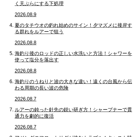
く天ぷらにする下処理
2026.08.9
夏のタチウオの釣れ始めのサイン！夕マズメに接岸す
る群れをルアーで狙う
2026.08.8
海釣り後のロッドの正しい水洗いと方法！シャワーを
使って塩分を落出す
2026.08.8
海釣りのうねりと波の大きな違い！遠くの台風から伝
わる周期の長い波の危険
2026.08.7
ルアーの鈍った針先の鋭い研ぎ方！シャープナーで貫
通力を劇的に復活
2026.08.7