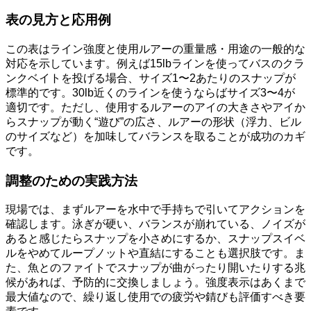
表の見方と応用例
この表はライン強度と使用ルアーの重量感・用途の一般的な
対応を示しています。例えば15lbラインを使ってバスのクラ
ンクベイトを投げる場合、サイズ1〜2あたりのスナップが
標準的です。30lb近くのラインを使うならばサイズ3〜4が
適切です。ただし、使用するルアーのアイの大きさやアイか
らスナップが動く“遊び”の広さ、ルアーの形状（浮力、ビル
のサイズなど）を加味してバランスを取ることが成功のカギ
です。
調整のための実践方法
現場では、まずルアーを水中で手持ちで引いてアクションを
確認します。泳ぎが硬い、バランスが崩れている、ノイズが
あると感じたらスナップを小さめにするか、スナップスイベ
ルをやめてループノットや直結にすることも選択肢です。ま
た、魚とのファイトでスナップが曲がったり開いたりする兆
候があれば、予防的に交換しましょう。強度表示はあくまで
最大値なので、繰り返し使用での疲労や錆びも評価すべき要