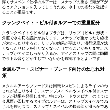
浮くサスペンド仕様のルアーは、スナップの重さで頭が下が
るとアクションを失ってしまうため、水中での姿勢を確認す
ることが重要です。
クランクベイト・ビル付きルアーでの重量配分
クランクベイトやビル付きプラグは、リップ（ビル）形状・
角度で水を切る設計があります。スナップが重かったり線径
が太かったりすると、リップの効果が弱まり、潜行深度が浅
くなったりヒラを打たなくなったりすることがあります。ス
ナップがアイにしっかり入るか、アイとスナップの間に隙間
でラトル音などが生じていないかを確認するとよいです。
金属ルアー・スピナー・ブレード向けのねじれ対
策
メタルルアーやブレード系は回転やスピンによるラインのね
じれが起こりやすく、スナップスイベルやスイベル付きスナ
ップが効果を発揮します。特にブレードやスピナーのように
金属面が回転するタイプのルアーは、スナップスイベルでね
じれを抑えつつ、スナップとスイベルの接続部が滑らかであ