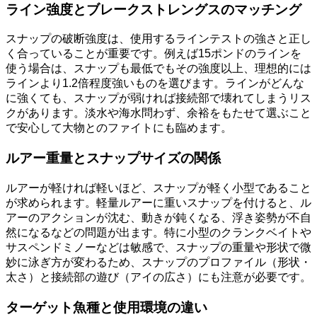
ライン強度とブレークストレングスのマッチング
スナップの破断強度は、使用するラインテストの強さと正し
く合っていることが重要です。例えば15ポンドのラインを
使う場合は、スナップも最低でもその強度以上、理想的には
ラインより1.2倍程度強いものを選びます。ラインがどんな
に強くても、スナップが弱ければ接続部で壊れてしまうリス
クがあります。淡水や海水問わず、余裕をもたせて選ぶこと
で安心して大物とのファイトにも臨めます。
ルアー重量とスナップサイズの関係
ルアーが軽ければ軽いほど、スナップが軽く小型であること
が求められます。軽量ルアーに重いスナップを付けると、ル
アーのアクションが沈む、動きが鈍くなる、浮き姿勢が不自
然になるなどの問題が出ます。特に小型のクランクベイトや
サスペンドミノーなどは敏感で、スナップの重量や形状で微
妙に泳ぎ方が変わるため、スナップのプロファイル（形状・
太さ）と接続部の遊び（アイの広さ）にも注意が必要です。
ターゲット魚種と使用環境の違い