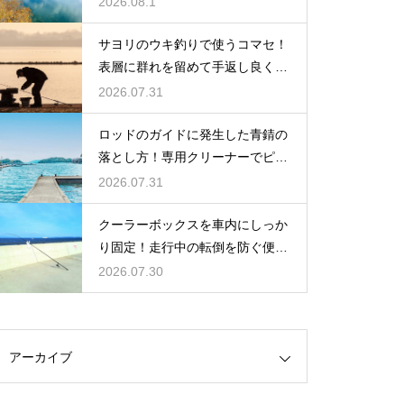
2026.08.1
サヨリのウキ釣りで使うコマセ！
表層に群れを留めて手返し良く釣
るコツ
2026.07.31
ロッドのガイドに発生した青錆の
落とし方！専用クリーナーでピカ
ピカに
2026.07.31
クーラーボックスを車内にしっか
り固定！走行中の転倒を防ぐ便利
な工夫
2026.07.30
アーカイブ