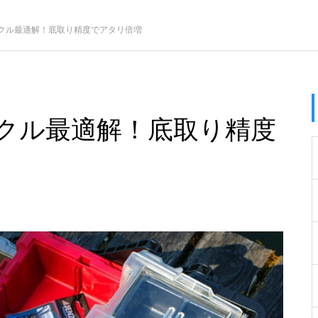
クル最適解！底取り精度でアタリ倍増
クル最適解！底取り精度