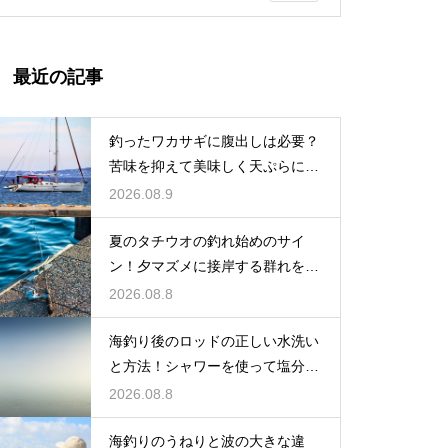
最近の記事
釣ったワカサギに腹出しは必要？
苦味を抑えて美味しく天ぷらにす
る下処理
2026.08.9
夏のタチウオの釣れ始めのサイ
ン！夕マズメに接岸する群れをル
アーで狙う
2026.08.8
海釣り後のロッドの正しい水洗い
と方法！シャワーを使って塩分を
落出す
2026.08.8
海釣りのうねりと波の大きな違