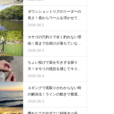
ダウンショットリグのリーダーの
長さ！底からワームを浮かせてア
ピール
2026.08.5
カサゴの穴釣りで全く釣れない理
由！底まで仕掛けが落ちていない
原因
2026.08.4
ちょい投げで底を引きずる探り
方！オモリの抵抗を感じてキスの
アタリを待つ
2026.08.4
エギングで底取りがわからない時
の解決法！ラインの動きで着底を
見極める
2026.08.3
獲れたてのサザエに砂抜きは必