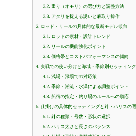
2.2.
重り（オモリ）の選び方と調整方法
2.3.
アタリを捉える誘いと底取り操作
3.
ロッド・リールの具体的な最新モデル傾向
3.1.
ロッドの素材・設計トレンド
3.2.
リールの機能強化ポイント
3.3.
価格帯とコストパフォーマンスの傾向
4.
実戦での使い分けと海域・季節別セッティン
4.1.
浅場・深場での対応策
4.2.
季節・潮流・水温による調整ポイント
4.3.
船宿の指定・釣り場のルールへの順応
5.
仕掛けの具体的セッティングと針・ハリスの
5.1.
針の種類・号数・形状の選択
5.2.
ハリス太さと長さのバランス