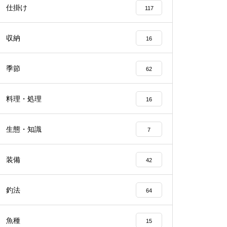
仕掛け
117
収納
16
季節
62
料理・処理
16
生態・知識
7
装備
42
釣法
64
魚種
15