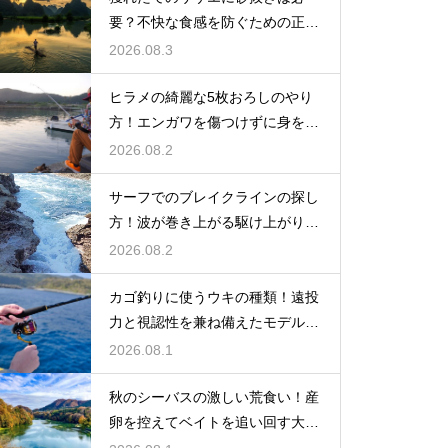
要？不快な食感を防ぐための正し
い下処理
2026.08.3
ヒラメの綺麗な5枚おろしのやり
方！エンガワを傷つけずに身を剥
がす
2026.08.2
サーフでのブレイクラインの探し
方！波が巻き上がる駆け上がりを
狙う
2026.08.2
カゴ釣りに使うウキの種類！遠投
力と視認性を兼ね備えたモデルの
選び方
2026.08.1
秋のシーバスの激しい荒食い！産
卵を控えてベイトを追い回す大型
を狙い撃つ