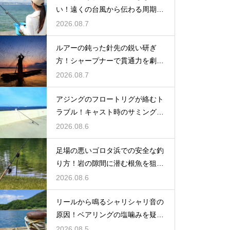
い！遠くの台風から伝わる周期の
長い波の危険
2026.08.7
ルアーの鈍った針先の鋭い研ぎ
方！シャープナーで貫通力を劇的
に復活
2026.08.7
アジングのフロートリグが絡むト
ラブル！キャスト時のサミングで
防ぐ
2026.08.6
足場の悪いゴロタ浜での安全な釣
り方！岩の隙間に潜む根魚を狙う
仕掛け
2026.08.6
リールから鳴るシャリシャリ音の
原因！ベアリングの塩噛みを疑っ
て洗浄する
2026.08.5