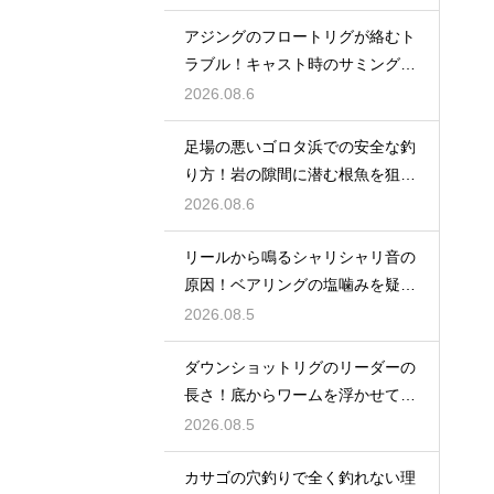
アジングのフロートリグが絡むト
ラブル！キャスト時のサミングで
防ぐ
2026.08.6
足場の悪いゴロタ浜での安全な釣
り方！岩の隙間に潜む根魚を狙う
仕掛け
2026.08.6
リールから鳴るシャリシャリ音の
原因！ベアリングの塩噛みを疑っ
て洗浄する
2026.08.5
ダウンショットリグのリーダーの
長さ！底からワームを浮かせてア
ピール
2026.08.5
カサゴの穴釣りで全く釣れない理