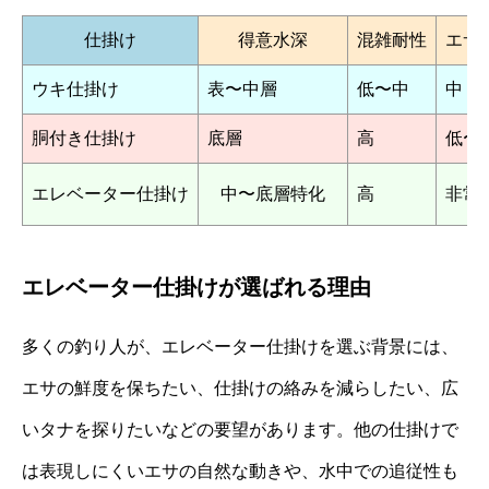
仕掛け
得意水深
混雑耐性
エサ
ウキ仕掛け
表〜中層
低〜中
中
胴付き仕掛け
底層
高
低〜
エレベーター仕掛け
中〜底層特化
高
非常
エレベーター仕掛けが選ばれる理由
多くの釣り人が、エレベーター仕掛けを選ぶ背景には、
エサの鮮度を保ちたい、仕掛けの絡みを減らしたい、広
いタナを探りたいなどの要望があります。他の仕掛けで
は表現しにくいエサの自然な動きや、水中での追従性も