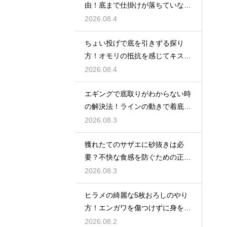
由！底まで仕掛けが落ちていない
原因
2026.08.4
ちょい投げで底を引きずる探り
方！オモリの抵抗を感じてキスの
アタリを待つ
2026.08.4
エギングで底取りがわからない時
の解決法！ラインの動きで着底を
見極める
2026.08.3
獲れたてのサザエに砂抜きは必
要？不快な食感を防ぐための正し
い下処理
2026.08.3
ヒラメの綺麗な5枚おろしのやり
方！エンガワを傷つけずに身を剥
がす
2026.08.2