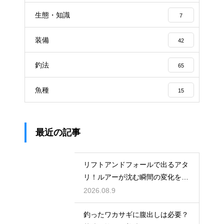
生態・知識
7
装備
42
釣法
65
魚種
15
最近の記事
リフトアンドフォールで出るアタ
リ！ルアーが沈む瞬間の変化を見
逃さない
2026.08.9
釣ったワカサギに腹出しは必要？