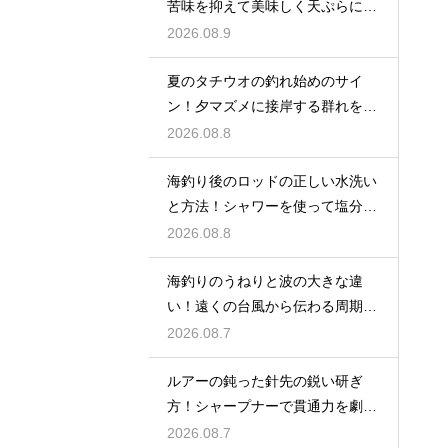
苦味を抑えて美味しく天ぷらにす
る下処理
2026.08.9
夏のタチウオの釣れ始めのサイ
ン！夕マズメに接岸する群れをル
アーで狙う
2026.08.8
海釣り後のロッドの正しい水洗い
と方法！シャワーを使って塩分を
落出す
2026.08.8
海釣りのうねりと波の大きな違
い！遠くの台風から伝わる周期の
長い波の危険
2026.08.7
ルアーの鈍った針先の鋭い研ぎ
方！シャープナーで貫通力を劇的
に復活
2026.08.7