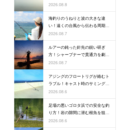
落出す
2026.08.8
海釣りのうねりと波の大きな違
い！遠くの台風から伝わる周期の
長い波の危険
2026.08.7
ルアーの鈍った針先の鋭い研ぎ
方！シャープナーで貫通力を劇的
に復活
2026.08.7
アジングのフロートリグが絡むト
ラブル！キャスト時のサミングで
防ぐ
2026.08.6
足場の悪いゴロタ浜での安全な釣
り方！岩の隙間に潜む根魚を狙う
仕掛け
2026.08.6