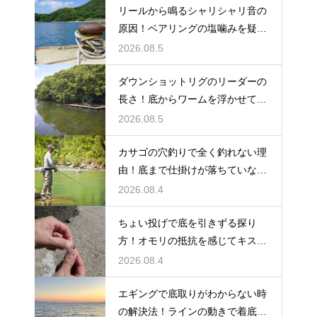
リールから鳴るシャリシャリ音の
原因！ベアリングの塩噛みを疑っ
て洗浄する
2026.08.5
ダウンショットリグのリーダーの
長さ！底からワームを浮かせてア
ピール
2026.08.5
カサゴの穴釣りで全く釣れない理
由！底まで仕掛けが落ちていない
原因
2026.08.4
ちょい投げで底を引きずる探り
方！オモリの抵抗を感じてキスの
アタリを待つ
2026.08.4
エギングで底取りがわからない時
の解決法！ラインの動きで着底を