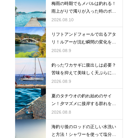
梅雨の時期でもメバルは釣れる！
雨上がりで濁りが入った時のポイ
ント
2026.08.10
リフトアンドフォールで出るアタ
リ！ルアーが沈む瞬間の変化を見
逃さない
2026.08.9
釣ったワカサギに腹出しは必要？
苦味を抑えて美味しく天ぷらにす
る下処理
2026.08.9
夏のタチウオの釣れ始めのサイ
ン！夕マズメに接岸する群れをル
アーで狙う
2026.08.8
海釣り後のロッドの正しい水洗い
と方法！シャワーを使って塩分を