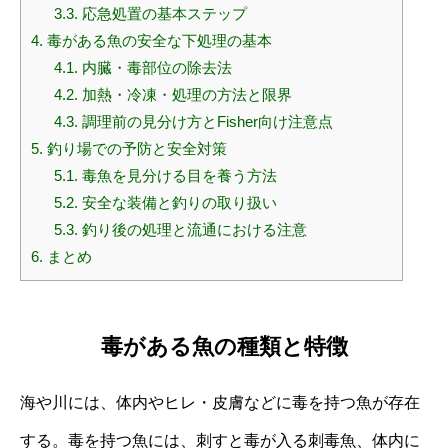
3.3.
応急処置の基本ステップ
4.
毒がある魚の安全な下処理の基本
4.1.
内臓・毒部位の除去法
4.2.
加熱・冷凍・処理の方法と限界
4.3.
調理前の見分け方とFisher向け注意点
5.
釣り場での予防と安全対策
5.1.
毒魚を見分ける目を養う方法
5.2.
安全な装備と釣りの取り扱い
5.3.
釣り後の処理と流通における注意
6.
まとめ
毒がある魚の種類と特徴
海や川には、体内やヒレ・皮膚などに毒を持つ魚が存在
する。毒を持つ魚には、刺すと毒が入る刺毒魚、体内に