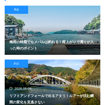
季節
2026.08.10
梅雨の時期でもメバルは釣れる！雨上がりで濁りが入
った時のポイント
釣法
2026.08.09
リフトアンドフォールで出るアタリ！ルアーが沈む瞬
間の変化を見逃さない