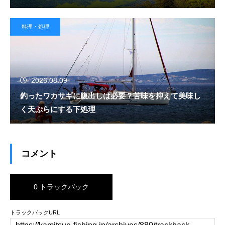
料理・処理
2026.08.09
釣ったワカサギに腹出しは必要？苦味を抑えて美味し
く天ぷらにする下処理
コメント
0 トラックバック
トラックバックURL