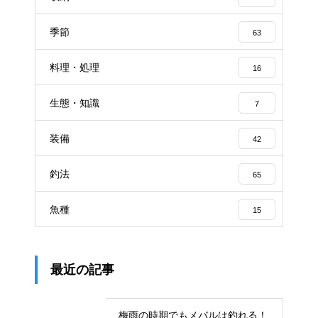
季節
63
料理・処理
16
生態・知識
7
装備
42
釣法
65
魚種
15
最近の記事
梅雨の時期でもメバルは釣れる！