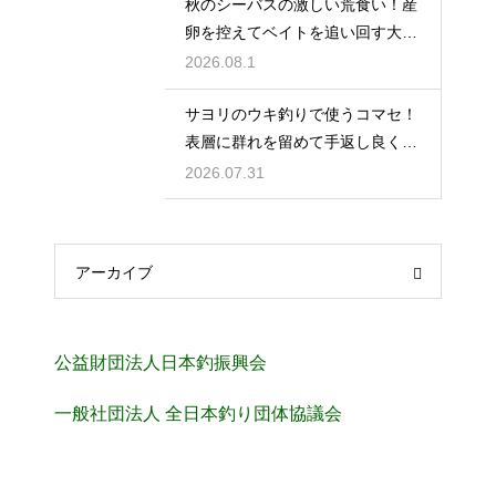
秋のシーバスの激しい荒食い！産
卵を控えてベイトを追い回す大型
を狙い撃つ
2026.08.1
サヨリのウキ釣りで使うコマセ！
表層に群れを留めて手返し良く釣
るコツ
2026.07.31
アーカイブ
公益財団法人日本釣振興会
一般社団法人 全日本釣り団体協議会