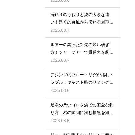
2026.08.8
海釣りのうねりと波の大きな違
い！遠くの台風から伝わる周期の
長い波の危険
2026.08.7
ルアーの鈍った針先の鋭い研ぎ
方！シャープナーで貫通力を劇的
に復活
2026.08.7
アジングのフロートリグが絡むト
ラブル！キャスト時のサミングで
防ぐ
2026.08.6
足場の悪いゴロタ浜での安全な釣
り方！岩の隙間に潜む根魚を狙う
仕掛け
2026.08.6
リールから鳴るシャリシャリ音の