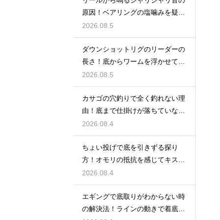
原因！ベアリングの塩噛みを疑っ
て洗浄する
2026.08.5
ダウンショットリグのリーダーの
長さ！底からワームを浮かせてア
ピール
2026.08.5
カサゴの穴釣りで全く釣れない理
由！底まで仕掛けが落ちていない
原因
2026.08.4
ちょい投げで底を引きずる探り
方！オモリの抵抗を感じてキスの
アタリを待つ
2026.08.4
エギングで底取りがわからない時
の解決法！ラインの動きで着底を