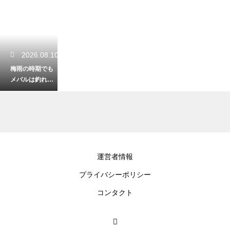
2026.08.10
梅雨の時期でも
メバルは釣れ
る！雨上がりで
濁りが入った時
のポイント
2026.08.09
運営者情報
リフトアンドフ
プライバシーポリシー
ォールで出るア
タリ！ルアーが
コンタクト
沈む瞬間の変化
を見逃さない