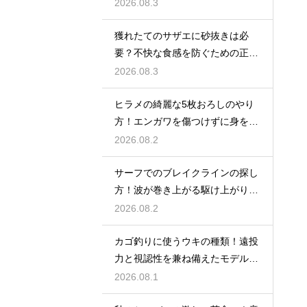
見極める
2026.08.3
獲れたてのサザエに砂抜きは必
要？不快な食感を防ぐための正し
い下処理
2026.08.3
ヒラメの綺麗な5枚おろしのやり
方！エンガワを傷つけずに身を剥
がす
2026.08.2
サーフでのブレイクラインの探し
方！波が巻き上がる駆け上がりを
狙う
2026.08.2
カゴ釣りに使うウキの種類！遠投
力と視認性を兼ね備えたモデルの
選び方
2026.08.1