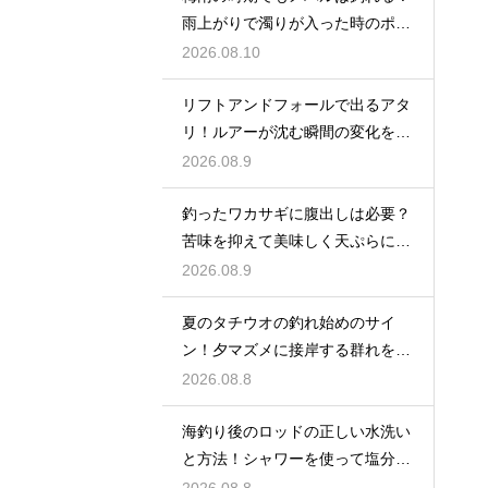
雨上がりで濁りが入った時のポイ
ント
2026.08.10
リフトアンドフォールで出るアタ
リ！ルアーが沈む瞬間の変化を見
逃さない
2026.08.9
釣ったワカサギに腹出しは必要？
苦味を抑えて美味しく天ぷらにす
る下処理
2026.08.9
夏のタチウオの釣れ始めのサイ
ン！夕マズメに接岸する群れをル
アーで狙う
2026.08.8
海釣り後のロッドの正しい水洗い
と方法！シャワーを使って塩分を
落出す