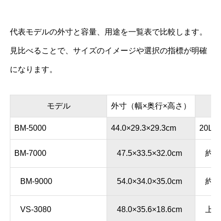
代表モデルの外寸と容量、用途を一覧表で比較します。
見比べることで、サイズのイメージや選択の指標が明確
になります。
モデル
外寸（幅×奥行×高さ）
BM-5000
44.0×29.3×29.3cm
20L
BM-7000
47.5×33.5×32.0cm
約2
BM-9000
54.0×34.0×35.0cm
約3
VS-3080
48.0×35.6×18.6cm
上下