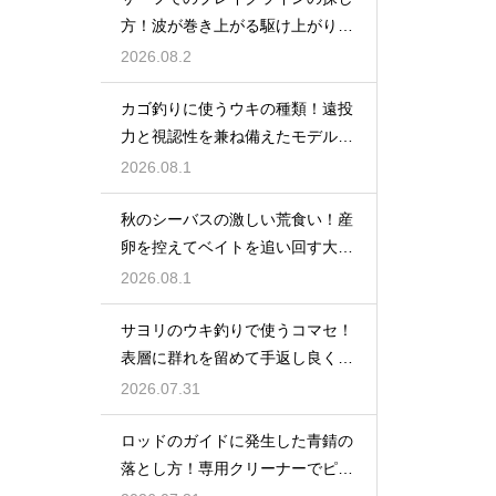
方！波が巻き上がる駆け上がりを
狙う
2026.08.2
カゴ釣りに使うウキの種類！遠投
力と視認性を兼ね備えたモデルの
選び方
2026.08.1
秋のシーバスの激しい荒食い！産
卵を控えてベイトを追い回す大型
を狙い撃つ
2026.08.1
サヨリのウキ釣りで使うコマセ！
表層に群れを留めて手返し良く釣
るコツ
2026.07.31
ロッドのガイドに発生した青錆の
落とし方！専用クリーナーでピカ