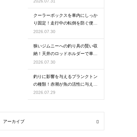
ピカに
2026.07.31
クーラーボックスを車内にしっか
り固定！走行中の転倒を防ぐ便利
な工夫
2026.07.30
狭いジムニーへの釣り具の賢い収
納！天井のロッドホルダーで車内
を広く使う
2026.07.30
釣りに影響を与えるプランクトン
の種類！赤潮が魚の活性に与える
変化
2026.07.29
アーカイブ