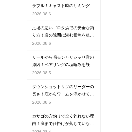
ラブル！キャスト時のサミングで
防ぐ
2026.08.6
足場の悪いゴロタ浜での安全な釣
り方！岩の隙間に潜む根魚を狙う
仕掛け
2026.08.6
リールから鳴るシャリシャリ音の
原因！ベアリングの塩噛みを疑っ
て洗浄する
2026.08.5
ダウンショットリグのリーダーの
長さ！底からワームを浮かせてア
ピール
2026.08.5
カサゴの穴釣りで全く釣れない理
由！底まで仕掛けが落ちていない
原因
2026.08.4