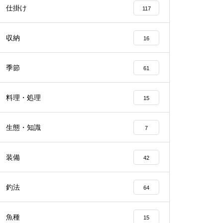
仕掛け
117
収納
16
季節
61
料理・処理
15
生態・知識
7
装備
42
釣法
64
魚種
15