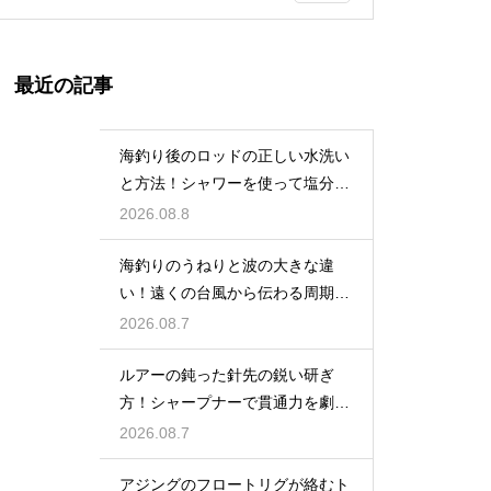
最近の記事
海釣り後のロッドの正しい水洗い
と方法！シャワーを使って塩分を
落出す
2026.08.8
海釣りのうねりと波の大きな違
い！遠くの台風から伝わる周期の
長い波の危険
2026.08.7
ルアーの鈍った針先の鋭い研ぎ
方！シャープナーで貫通力を劇的
に復活
2026.08.7
アジングのフロートリグが絡むト