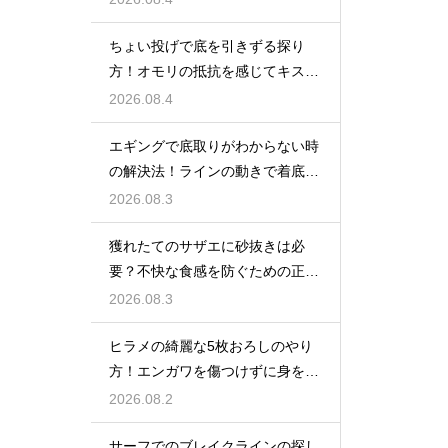
ちょい投げで底を引きずる探り
方！オモリの抵抗を感じてキスの
アタリを待つ
2026.08.4
エギングで底取りがわからない時
の解決法！ラインの動きで着底を
見極める
2026.08.3
獲れたてのサザエに砂抜きは必
要？不快な食感を防ぐための正し
い下処理
2026.08.3
ヒラメの綺麗な5枚おろしのやり
方！エンガワを傷つけずに身を剥
がす
2026.08.2
サーフでのブレイクラインの探し