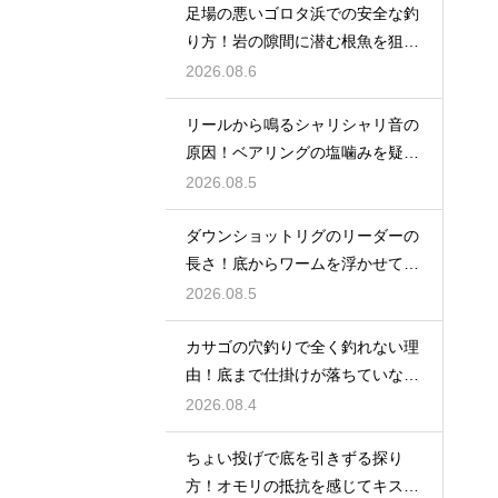
足場の悪いゴロタ浜での安全な釣
り方！岩の隙間に潜む根魚を狙う
仕掛け
2026.08.6
リールから鳴るシャリシャリ音の
原因！ベアリングの塩噛みを疑っ
て洗浄する
2026.08.5
ダウンショットリグのリーダーの
長さ！底からワームを浮かせてア
ピール
2026.08.5
カサゴの穴釣りで全く釣れない理
由！底まで仕掛けが落ちていない
原因
2026.08.4
ちょい投げで底を引きずる探り
方！オモリの抵抗を感じてキスの