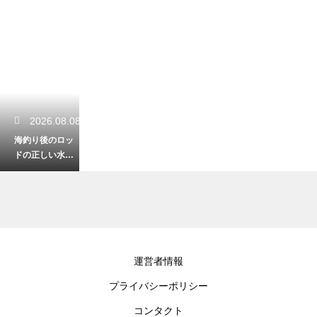
2026.08.08
海釣り後のロッ
ドの正しい水洗
いと方法！シャ
ワーを使って塩
分を落出す
2026.08.07
運営者情報
海釣りのうねり
プライバシーポリシー
と波の大きな違
い！遠くの台風
コンタクト
から伝わる周期