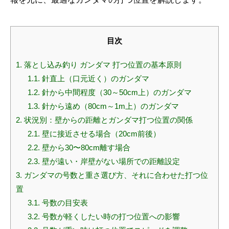
目次
1.
落とし込み釣り ガンダマ 打つ位置の基本原則
1.1.
針直上（口元近く）のガンダマ
1.2.
針から中間程度（30～50cm上）のガンダマ
1.3.
針から遠め（80cm～1m上）のガンダマ
2.
状況別：壁からの距離とガンダマ打つ位置の関係
2.1.
壁に接近させる場合（20cm前後）
2.2.
壁から30〜80cm離す場合
2.3.
壁が遠い・岸壁がない場所での距離設定
3.
ガンダマの号数と重さ選び方、それに合わせた打つ位
置
3.1.
号数の目安表
3.2.
号数が軽くしたい時の打つ位置への影響