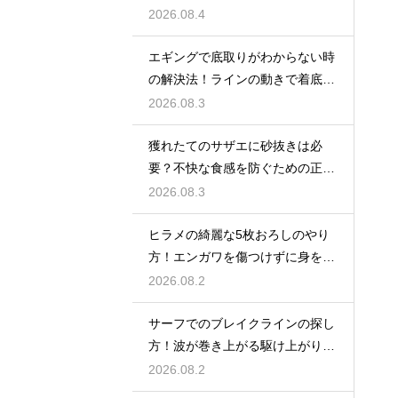
アタリを待つ
2026.08.4
エギングで底取りがわからない時
の解決法！ラインの動きで着底を
見極める
2026.08.3
獲れたてのサザエに砂抜きは必
要？不快な食感を防ぐための正し
い下処理
2026.08.3
ヒラメの綺麗な5枚おろしのやり
方！エンガワを傷つけずに身を剥
がす
2026.08.2
サーフでのブレイクラインの探し
方！波が巻き上がる駆け上がりを
狙う
2026.08.2