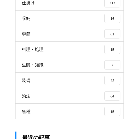
仕掛け
117
収納
16
季節
61
料理・処理
15
生態・知識
7
装備
42
釣法
64
魚種
15
最近の記事