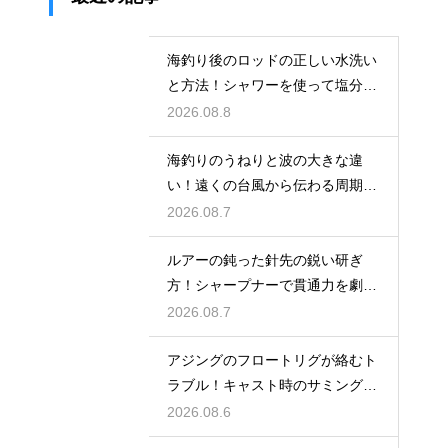
海釣り後のロッドの正しい水洗い
と方法！シャワーを使って塩分を
落出す
2026.08.8
海釣りのうねりと波の大きな違
い！遠くの台風から伝わる周期の
長い波の危険
2026.08.7
ルアーの鈍った針先の鋭い研ぎ
方！シャープナーで貫通力を劇的
に復活
2026.08.7
アジングのフロートリグが絡むト
ラブル！キャスト時のサミングで
防ぐ
2026.08.6