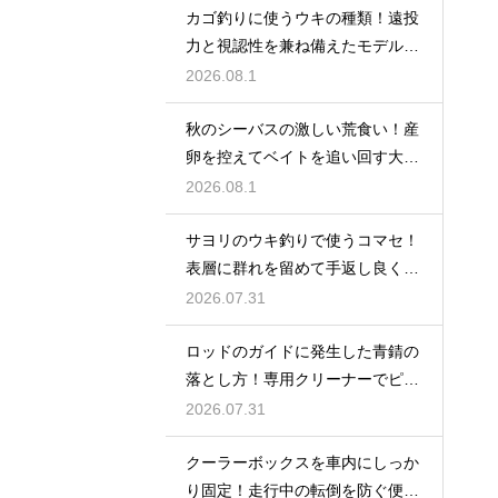
カゴ釣りに使うウキの種類！遠投
力と視認性を兼ね備えたモデルの
選び方
2026.08.1
秋のシーバスの激しい荒食い！産
卵を控えてベイトを追い回す大型
を狙い撃つ
2026.08.1
サヨリのウキ釣りで使うコマセ！
表層に群れを留めて手返し良く釣
るコツ
2026.07.31
ロッドのガイドに発生した青錆の
落とし方！専用クリーナーでピカ
ピカに
2026.07.31
クーラーボックスを車内にしっか
り固定！走行中の転倒を防ぐ便利