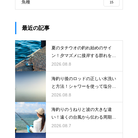
魚種
15
最近の記事
夏のタチウオの釣れ始めのサイ
ン！夕マズメに接岸する群れをル
アーで狙う
2026.08.8
海釣り後のロッドの正しい水洗い
と方法！シャワーを使って塩分を
落出す
2026.08.8
海釣りのうねりと波の大きな違
い！遠くの台風から伝わる周期の
長い波の危険
2026.08.7