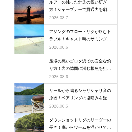
ルアーの鈍った針先の鋭い研ぎ
方！シャープナーで貫通力を劇的
に復活
2026.08.7
アジングのフロートリグが絡むト
ラブル！キャスト時のサミングで
防ぐ
2026.08.6
足場の悪いゴロタ浜での安全な釣
り方！岩の隙間に潜む根魚を狙う
仕掛け
2026.08.6
リールから鳴るシャリシャリ音の
原因！ベアリングの塩噛みを疑っ
て洗浄する
2026.08.5
ダウンショットリグのリーダーの
長さ！底からワームを浮かせてア