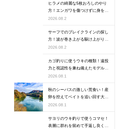
ヒラメの綺麗な5枚おろしのやり
方！エンガワを傷つけずに身を剥
がす
2026.08.2
サーフでのブレイクラインの探し
方！波が巻き上がる駆け上がりを
狙う
2026.08.2
カゴ釣りに使うウキの種類！遠投
力と視認性を兼ね備えたモデルの
選び方
2026.08.1
秋のシーバスの激しい荒食い！産
卵を控えてベイトを追い回す大型
を狙い撃つ
2026.08.1
サヨリのウキ釣りで使うコマセ！
表層に群れを留めて手返し良く釣