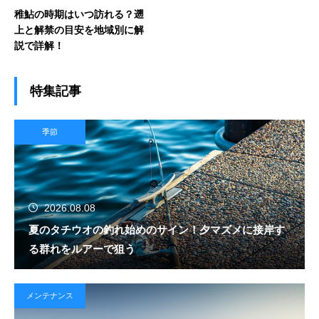
稚鮎の時期はいつ訪れる？遡
上と解禁の目安を地域別に解
説で詳解！
特集記事
季節
2026.08.08
夏のタチウオの釣れ始めのサイン！夕マズメに接岸す
る群れをルアーで狙う
メンテナンス