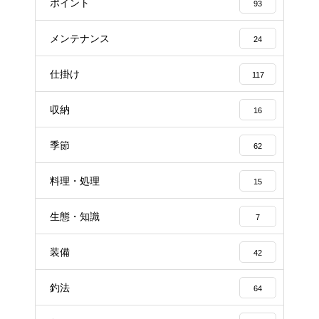
ポイント
93
メンテナンス
24
仕掛け
117
収納
16
季節
62
料理・処理
15
生態・知識
7
装備
42
釣法
64