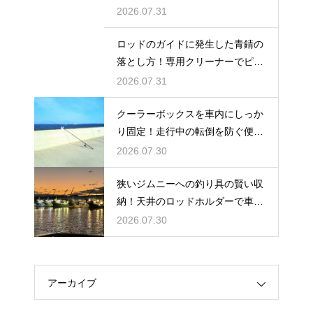
るコツ
2026.07.31
ロッドのガイドに発生した青錆の
落とし方！専用クリーナーでピカ
ピカに
2026.07.31
クーラーボックスを車内にしっか
り固定！走行中の転倒を防ぐ便利
な工夫
2026.07.30
狭いジムニーへの釣り具の賢い収
納！天井のロッドホルダーで車内
を広く使う
2026.07.30
アーカイブ