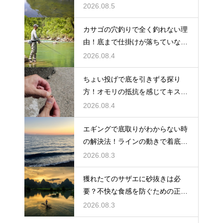
ピール
2026.08.5
カサゴの穴釣りで全く釣れない理
由！底まで仕掛けが落ちていない
原因
2026.08.4
ちょい投げで底を引きずる探り
方！オモリの抵抗を感じてキスの
アタリを待つ
2026.08.4
エギングで底取りがわからない時
の解決法！ラインの動きで着底を
見極める
2026.08.3
獲れたてのサザエに砂抜きは必
要？不快な食感を防ぐための正し
い下処理
2026.08.3