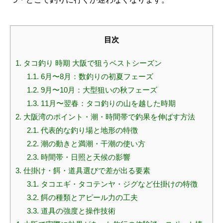
目次
1.
タコ釣り 時期 大阪で狙うベストシーズン
1.1.
6月〜8月：数釣りの初夏フェーズ
1.2.
9月〜10月：大型狙いの秋フェーズ
1.3.
11月〜翌春：タコ釣りの山を越した時期
2.
大阪湾のポイント・潮・時間帯で釣果を伸ばす方法
2.1.
代表的な釣り場と地形の特徴
2.2.
潮の動きと満潮・干潮の使い方
2.3.
時間帯・日照と天候の影響
3.
仕掛け・餌・道具選びで差が出る要素
3.1.
タコエギ・タコテンヤ・ジグなど仕掛けの特徴
3.2.
餌の種類とアピール力の工夫
3.3.
道具の強度と操作技術